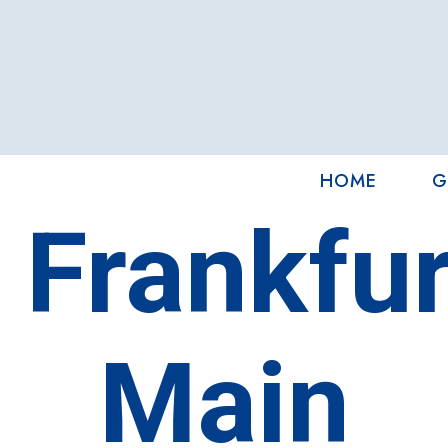
HOME
G
:
Frankfu
Main