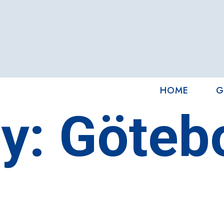
HOME
G
ty:
Göteb