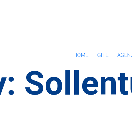
HOME
GITE
AGENZ
y:
Sollen