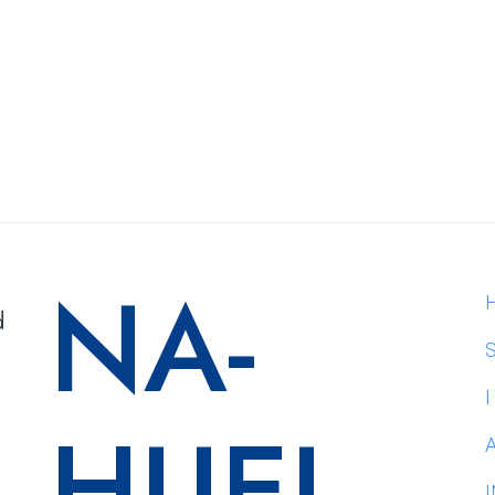
NA-
​
I
HUEL