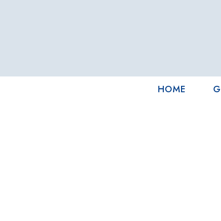
HOME
G
l mare al v